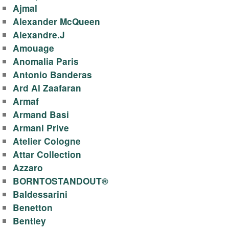
y
Ajmal
-
Alexander McQueen
Alexandre.J
п
Amouage
Anomalia Paris
р
Antonio Banderas
Ard Al Zaafaran
о
Armaf
Armand Basi
д
Armani Prive
а
Atelier Cologne
Attar Collection
ж
Azzaro
BORNTOSTANDOUT®
а
Baldessarini
Benetton
т
Bentley