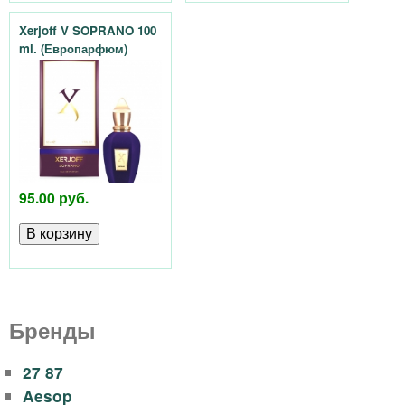
o
Xerjoff V SOPRANO 100
ml. (Европарфюм)
m
a
l
a
95.00 руб.
n
d
.
Бренды
b
27 87
Aesop