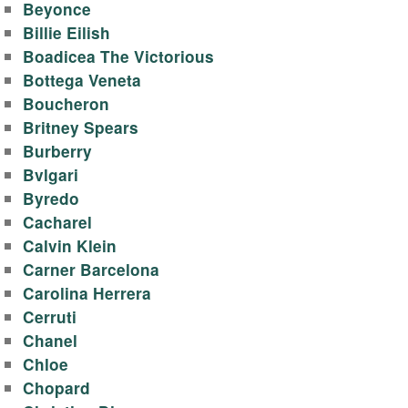
Beyonce
у
Billie Eilish
Boadicea The Victorious
а
Bottega Veneta
л
Boucheron
Britney Spears
е
Burberry
Bvlgari
т
Byredo
Cacharel
н
Calvin Klein
Carner Barcelona
о
Carolina Herrera
й
Cerruti
Chanel
в
Chloe
Chopard