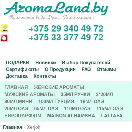
Перейти
к
основному
+375 29 340 49 72
И
содержанию
+375 33 377 49 72
н
т
Д
ПОДАРКИ
Новинки
Выбор Покупателей
е
Сертификаты
О Продукции
FAQ
Отзывы
о
Доставка
Контакты
р
п
ГЛАВНАЯ
ЖЕНСКИЕ АРОМАТЫ
Г
о
МУЖСКИЕ АРОМАТЫ
35МЛ РУЧКИ
3*20МЛ
н
80МЛ МИНИ
100МЛ ТУРЦИЯ
18МЛ ОАЭ
Л
л
20МЛ ОАЭ
65МЛ ОАЭ
110МЛ ОАЭ
115МЛ ОАЭ
е
А
н
ЕВРОПАРФЮМ
MAISON ALHAMBRA
LATTAFA
В
т
и
Главная
»
Xerjoff