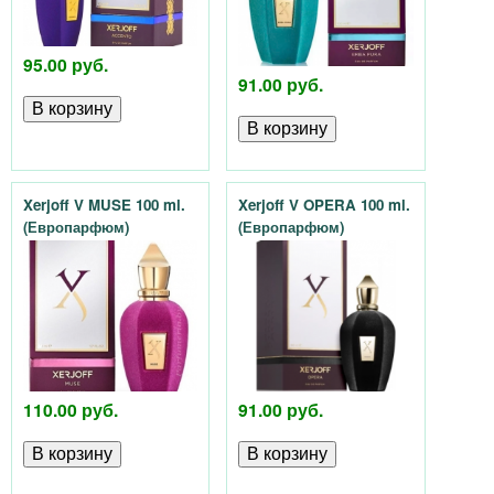
р
е
ф
р
95.00 руб.
91.00 руб.
х
ю
у
м
е
Xerjoff V MUSE 100 ml.
Xerjoff V OPERA 100 ml.
(Европарфюм)
(Европарфюм)
р
и
и
A
110.00 руб.
91.00 руб.
r