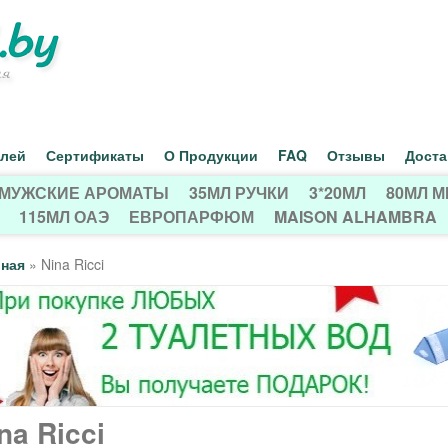
Перейти
к
основному
содержанию
елей
Сертификаты
О Продукции
FAQ
Отзывы
Доста
МУЖСКИЕ АРОМАТЫ
35МЛ РУЧКИ
3*20МЛ
80МЛ 
115МЛ ОАЭ
ЕВРОПАРФЮМ
MAISON ALHAMBRA
вная
»
Nina Ricci
na Ricci