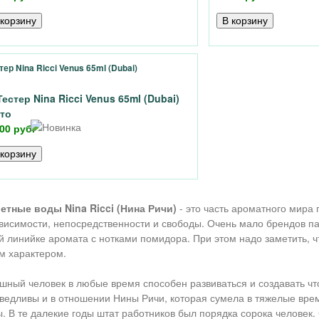
тер Nina Ricci Venus 65ml (Dubai)
00 руб.
етные воды Nina Ricci (Нина Ричи)
- это часть ароматного мира
висимости, непосредственности и свободы. Очень мало брендов п
й линийке аромата с нотками помидора. При этом надо заметить, 
м характером.
шный человек в любые время способен развиваться и создавать что
ведливы и в отношении Нины Ричи, которая сумела в тяжелые врем
. В те далекие годы штат работников был порядка сорока человек.