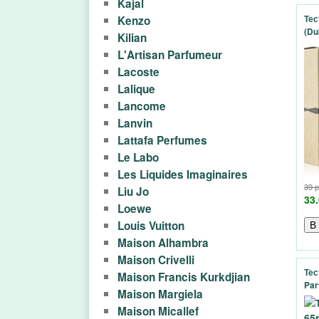
Kajal
н
Kenzo
Тес
(Du
о
Kilian
L'Artisan Parfumeur
й
Lacoste
Lalique
в
Lancome
Lanvin
о
Lattafa Perfumes
д
Le Labo
Les Liquides Imaginaires
ы
39 
Liu Jo
33.
Loewe
,
Louis Vuitton
Maison Alhambra
д
Maison Crivelli
Тес
у
Maison Francis Kurkdjian
Par
Maison Margiela
х
Maison Micallef