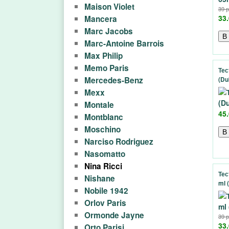
Maison Violet
39 
о
33.
Mancera
Marc Jacobs
в
Marc-Antoine Barrois
Max Philip
Memo Paris
Тес
Mercedes-Benz
(Du
Mexx
Montale
45.
Montblanc
Moschino
Narciso Rodriguez
Nasomatto
Nina Ricci
Тес
Nishane
ml 
Nobile 1942
Orlov Paris
Ormonde Jayne
39 
33.
Orto Parisi