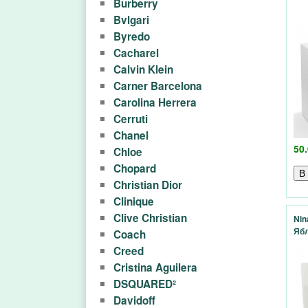
Burberry
ю
Bvlgari
м
Byredo
Cacharel
е
Calvin Klein
Carner Barcelona
р
Carolina Herrera
Cerruti
и
Chanel
50.
и
Chloe
Chopard
A
Christian Dior
Clinique
r
Clive Christian
Nin
Ябл
Coach
o
Creed
m
Cristina Aguilera
DSQUARED²
a
Davidoff