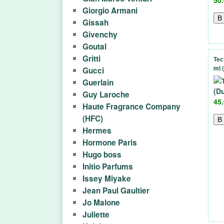
о
50.
Giorgio Armani
д
Gissah
Givenchy
а
Goutal
Gritti
ж
Тес
ml 
Gucci
а
Guerlain
Guy Laroche
т
45.
Haute Fragrance Company
(HFC)
у
Hermes
Hormone Paris
а
Hugo boss
л
Initio Parfums
Issey Miyake
е
Jean Paul Gaultier
Jo Malone
т
Juliette