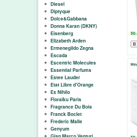
Diesel
l
Diptyque
Dolce&Gabbana
a
Donna Karan (DKNY)
n
Eisenberg
50.
Elizabeth Arden
d
Ermenegildo Zegna
Escada
.
Escentric Molecules
Nin
Essential Parfums
b
Estee Lauder
y
Etat Libre d'Orange
Ex Nihilo
-
Floraïku Paris
Fragrance Du Bois
п
Franck Boclet
Frederic Malle
р
Genyum
Gian Marco Venturi