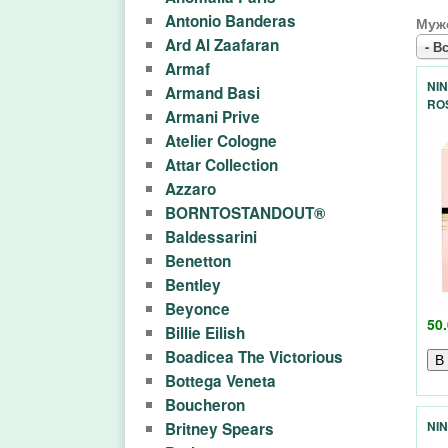
м
М
ь
ь
Antonio Banderas
Муж
а
Ard Al Zaafaran
Е
- Вс
н
Armaf
г
о
Н
NIN
Armand Basi
RO
е
Armani Prive
Ю
а
Atelier Cologne
м
з
Attar Collection
е
Azzaro
и
н
BORNTOSTANDOUT®
ю
Baldessarini
н
Benetton
в
Bentley
п
в
Beyonce
50.
е
а
Billie Eilish
Boadicea The Victorious
р
р
Bottega Veneta
х
Boucheron
ф
у
Britney Spears
NIN