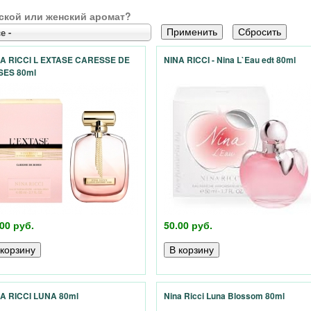
ской или женский аромат?
е -
A RICCI L EXTASE CARESSE DE
NINA RICCI - Nina L`Eau edt 80ml
SES 80ml
00 руб.
50.00 руб.
A RICCI LUNA 80ml
Nina Ricci Luna Blossom 80ml