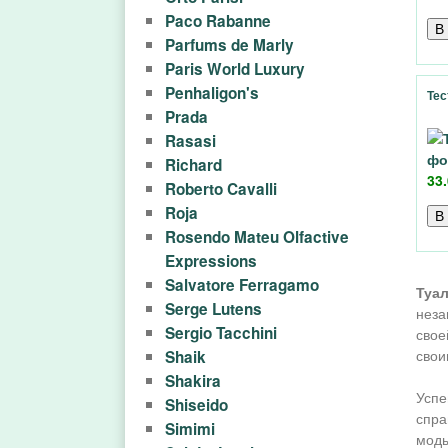
Paco Rabanne
Parfums de Marly
Paris World Luxury
Penhaligon's
Тес
Prada
Rasasi
Richard
33.
Roberto Cavalli
Roja
Rosendo Mateu Olfactive
Expressions
Salvatore Ferragamo
Туал
Serge Lutens
неза
Sergio Tacchini
свое
свои
Shaik
Shakira
Успе
Shiseido
спра
Simimi
моды