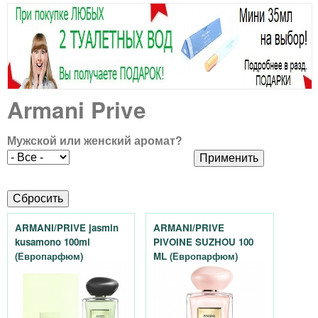
В
Н
т
м
ы
О
е
а
з
л
Е
д
ь
г
М
е
Armani Prive
н
Е
а
с
о
Н
Мужской или женский аромат?
з
ь
е
Ю
м
и
е
н
ARMANI/PRIVE jasmin
ARMANI/PRIVE
н
kusamono 100ml
PIVOINE SUZHOU 100
п
ю
(Европарфюм)
ML (Европарфюм)
в
а
в