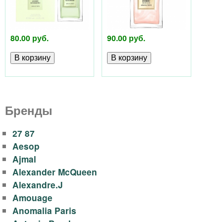
р
е
ф
р
80.00 руб.
90.00 руб.
х
ю
у
м
е
Бренды
р
27 87
и
Aesop
Ajmal
и
Alexander McQueen
A
Alexandre.J
Amouage
r
Anomalia Paris