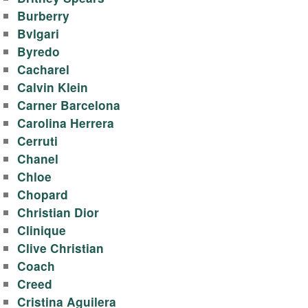
y
Burberry
-
Bvlgari
Byredo
п
Cacharel
Calvin Klein
р
Carner Barcelona
Carolina Herrera
о
Cerruti
д
Chanel
Chloe
а
Chopard
Christian Dior
ж
Clinique
Clive Christian
а
Coach
Creed
т
Cristina Aguilera