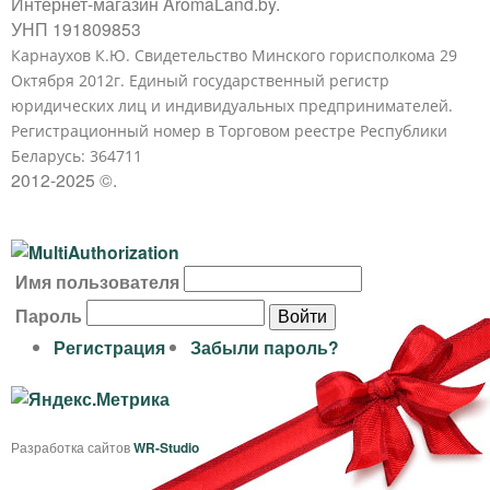
Интернет-магазин AromaLand.by.
УНП 191809853
Карнаухов К.Ю. Свидетельство Минского горисполкома 29
Октября 2012г. Единый государственный регистр
юридических лиц и индивидуальных предпринимателей.
Регистрационный номер в Торговом реестре Республики
Беларусь: 364711
2012-2025 ©.
В
Имя пользователя
х
Пароль
о
Регистрация
Забыли пароль?
д
н
а
Разработка сайтов
WR-Studio
с