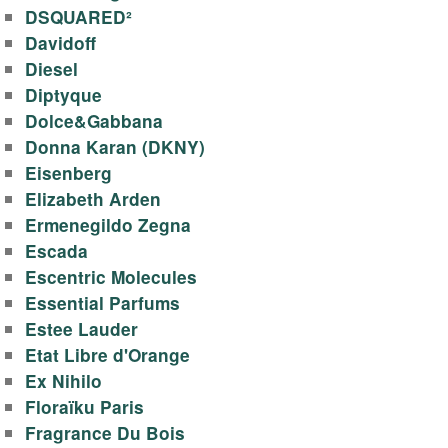
у
DSQUARED²
Davidoff
а
Diesel
Diptyque
л
Dolce&Gabbana
Donna Karan (DKNY)
е
Eisenberg
Elizabeth Arden
т
Ermenegildo Zegna
н
Escada
Escentric Molecules
о
Essential Parfums
Estee Lauder
й
Etat Libre d'Orange
Ex Nihilo
в
Floraïku Paris
Fragrance Du Bois