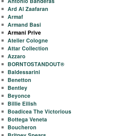
Antonio Banderas
o
Ard Al Zaafaran
Armaf
m
Armand Basi
Armani Prive
a
Atelier Cologne
l
Attar Collection
Azzaro
a
BORNTOSTANDOUT®
Baldessarini
n
Benetton
Bentley
d
Beyonce
Billie Eilish
.
Boadicea The Victorious
Bottega Veneta
b
Boucheron
Britney Spears