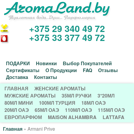
Перейти
к
основному
+375 29 340 49 72
И
содержанию
+375 33 377 49 72
н
т
Д
ПОДАРКИ
Новинки
Выбор Покупателей
е
Сертификаты
О Продукции
FAQ
Отзывы
о
Доставка
Контакты
р
п
ГЛАВНАЯ
ЖЕНСКИЕ АРОМАТЫ
Г
о
МУЖСКИЕ АРОМАТЫ
35МЛ РУЧКИ
3*20МЛ
н
80МЛ МИНИ
100МЛ ТУРЦИЯ
18МЛ ОАЭ
Л
л
20МЛ ОАЭ
65МЛ ОАЭ
110МЛ ОАЭ
115МЛ ОАЭ
е
А
н
ЕВРОПАРФЮМ
MAISON ALHAMBRA
LATTAFA
В
т
и
Главная
»
Armani Prive