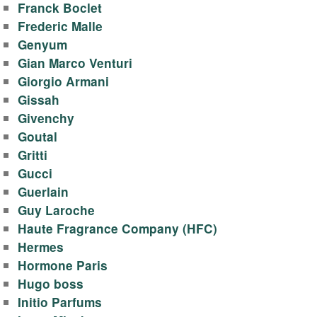
о
Franck Boclet
д
Frederic Malle
Genyum
ы
Gian Marco Venturi
Giorgio Armani
,
Gissah
Givenchy
д
Goutal
Gritti
у
Gucci
Guerlain
х
Guy Laroche
о
Haute Fragrance Company (HFC)
Hermes
в
Hormone Paris
Hugo boss
Initio Parfums