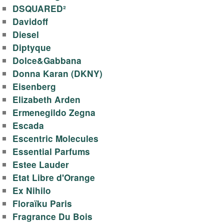
у
DSQUARED²
Davidoff
а
Diesel
Diptyque
л
Dolce&Gabbana
Donna Karan (DKNY)
е
Eisenberg
Elizabeth Arden
т
Ermenegildo Zegna
н
Escada
Escentric Molecules
о
Essential Parfums
Estee Lauder
й
Etat Libre d'Orange
Ex Nihilo
в
Floraïku Paris
Fragrance Du Bois