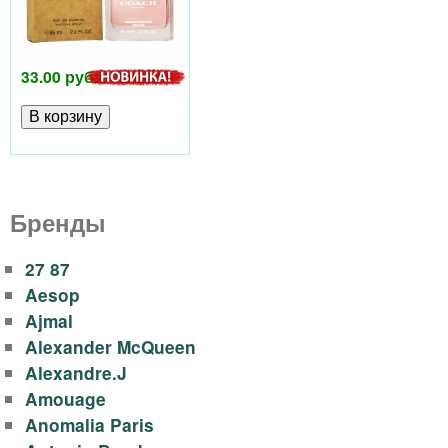
р
е
ф
р
33.00 руб.
х
ю
у
м
е
Бренды
р
27 87
и
Aesop
Ajmal
и
Alexander McQueen
A
Alexandre.J
Amouage
r
Anomalia Paris