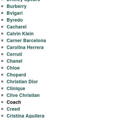
y
Burberry
-
Bvlgari
Byredo
п
Cacharel
Calvin Klein
р
Carner Barcelona
Carolina Herrera
о
Cerruti
д
Chanel
Chloe
а
Chopard
Christian Dior
ж
Clinique
Clive Christian
а
Coach
Creed
т
Cristina Aguilera