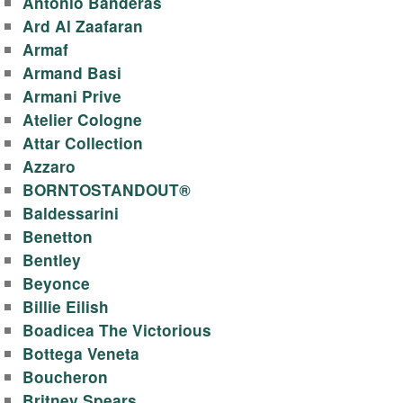
Antonio Banderas
o
Ard Al Zaafaran
Armaf
m
Armand Basi
Armani Prive
a
Atelier Cologne
l
Attar Collection
Azzaro
a
BORNTOSTANDOUT®
Baldessarini
n
Benetton
Bentley
d
Beyonce
Billie Eilish
.
Boadicea The Victorious
Bottega Veneta
b
Boucheron
Britney Spears