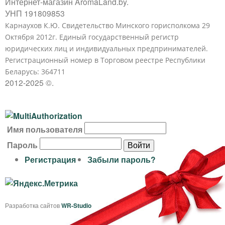
Интернет-магазин AromaLand.by.
УНП 191809853
Карнаухов К.Ю. Свидетельство Минского горисполкома 29
Октября 2012г. Единый государственный регистр
юридических лиц и индивидуальных предпринимателей.
Регистрационный номер в Торговом реестре Республики
Беларусь: 364711
2012-2025 ©.
В
Имя пользователя
х
Пароль
о
Регистрация
Забыли пароль?
д
н
а
Разработка сайтов
WR-Studio
с