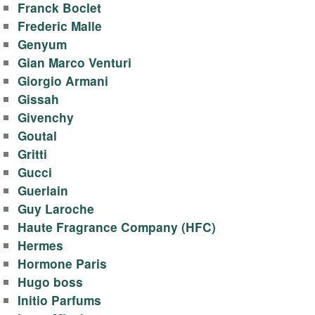
о
Franck Boclet
д
Frederic Malle
Genyum
ы
Gian Marco Venturi
Giorgio Armani
,
Gissah
Givenchy
д
Goutal
Gritti
у
Gucci
Guerlain
х
Guy Laroche
о
Haute Fragrance Company (HFC)
Hermes
в
Hormone Paris
Hugo boss
Initio Parfums