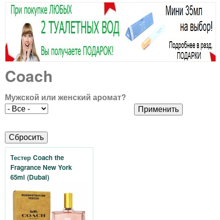
В
Н
т
м
ы
О
е
а
з
л
Е
д
ь
г
М
е
Coach
н
Е
а
с
о
Н
Мужской или женский аромат?
з
ь
е
Ю
м
и
е
н
Тестер Coach the
н
Fragrance New York
п
ю
65ml (Dubai)
в
а
в