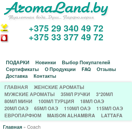
Перейти
к
основному
+375 29 340 49 72
И
содержанию
+375 33 377 49 72
н
т
Д
ПОДАРКИ
Новинки
Выбор Покупателей
е
Сертификаты
О Продукции
FAQ
Отзывы
о
Доставка
Контакты
р
п
ГЛАВНАЯ
ЖЕНСКИЕ АРОМАТЫ
Г
о
МУЖСКИЕ АРОМАТЫ
35МЛ РУЧКИ
3*20МЛ
н
80МЛ МИНИ
100МЛ ТУРЦИЯ
18МЛ ОАЭ
Л
л
20МЛ ОАЭ
65МЛ ОАЭ
110МЛ ОАЭ
115МЛ ОАЭ
е
А
н
ЕВРОПАРФЮМ
MAISON ALHAMBRA
LATTAFA
В
т
и
Главная
»
Coach