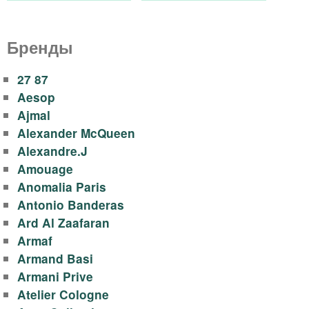
о
д
Бренды
ы
27 87
,
Aesop
Ajmal
д
Alexander McQueen
Alexandre.J
у
Amouage
Anomalia Paris
х
Antonio Banderas
о
Ard Al Zaafaran
Armaf
в
Armand Basi
Armani Prive
Atelier Cologne