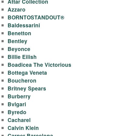
Attar Collection
Azzaro
BORNTOSTANDOUT®
Baldessarini
Benetton
Bentley
Beyonce
Billie Eilish
Boadicea The Victorious
Bottega Veneta
Boucheron
Britney Spears
Burberry
Bvlgari
Byredo
Cacharel
Calvin Klein
Carner Barcelona