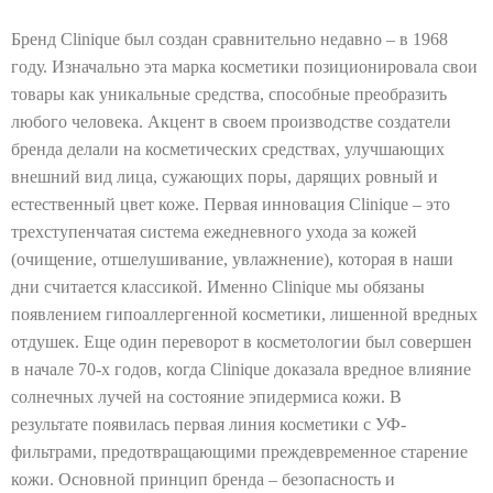
р
е
Бренд Clinique был создан сравнительно недавно – в 1968
ф
р
году. Изначально эта марка косметики позиционировала свои
х
товары как уникальные средства, способные преобразить
ю
любого человека. Акцент в своем производстве создатели
у
м
бренда делали на косметических средствах, улучшающих
внешний вид лица, сужающих поры, дарящих ровный и
е
естественный цвет коже. Первая инновация Clinique – это
трехступенчатая система ежедневного ухода за кожей
р
(очищение, отшелушивание, увлажнение), которая в наши
дни считается классикой. Именно Clinique мы обязаны
и
появлением гипоаллергенной косметики, лишенной вредных
отдушек. Еще один переворот в косметологии был совершен
и
в начале 70-х годов, когда Clinique доказала вредное влияние
солнечных лучей на состояние эпидермиса кожи. В
A
результате появилась первая линия косметики с УФ-
фильтрами, предотвращающими преждевременное старение
r
кожи. Основной принцип бренда – безопасность и