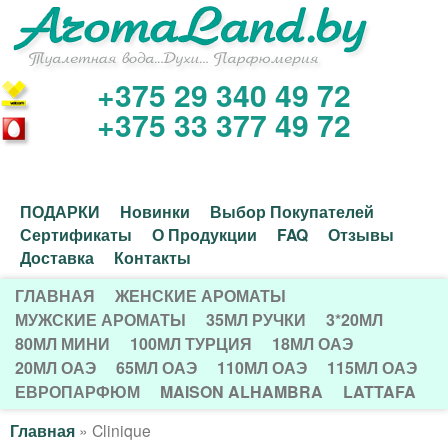
Перейти
к
основному
+375 29 340 49 72
И
содержанию
+375 33 377 49 72
н
т
Д
ПОДАРКИ
Новинки
Выбор Покупателей
е
Сертификаты
О Продукции
FAQ
Отзывы
о
Доставка
Контакты
р
п
ГЛАВНАЯ
ЖЕНСКИЕ АРОМАТЫ
Г
о
МУЖСКИЕ АРОМАТЫ
35МЛ РУЧКИ
3*20МЛ
н
80МЛ МИНИ
100МЛ ТУРЦИЯ
18МЛ ОАЭ
Л
л
20МЛ ОАЭ
65МЛ ОАЭ
110МЛ ОАЭ
115МЛ ОАЭ
е
А
н
ЕВРОПАРФЮМ
MAISON ALHAMBRA
LATTAFA
В
т
и
Главная
»
Clinique