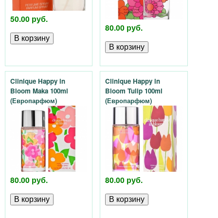
у
50.00 руб.
80.00 руб.
а
л
е
Clinique Happy in
Clinique Happy in
Bloom Maka 100ml
Bloom Tulip 100ml
т
(Европарфюм)
(Европарфюм)
н
о
й
80.00 руб.
80.00 руб.
в