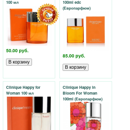
y
100 мл
100ml edc
(Европарфюм)
-
п
р
50.00 руб.
о
85.00 руб.
д
а
Clinique Happy for
Clinique Happy in
ж
Woman 100 мл
Bloom For Woman
100ml (Европарфюм)
а
т