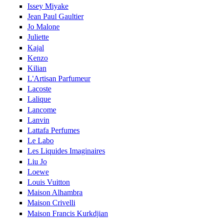
Issey Miyake
Jean Paul Gaultier
Jo Malone
Juliette
Kajal
Kenzo
Kilian
L'Artisan Parfumeur
Lacoste
Lalique
Lancome
Lanvin
Lattafa Perfumes
Le Labo
Les Liquides Imaginaires
Liu Jo
Loewe
Louis Vuitton
Maison Alhambra
Maison Crivelli
Maison Francis Kurkdjian