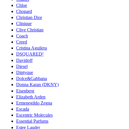
Chloe
Chopard
Christian Dior
Clinique
Clive Christian
Coach
Creed
Cristina Aguilera
DSQUARED²
Davidoff
Diesel
Diptyque
Dolce&Gabbana
Donna Karan (DKNY)
Eisenberg
Elizabeth Arden
Ermenegildo Zegna
Escada
Escentric Molecules
Essential Parfums
Estee Lauder