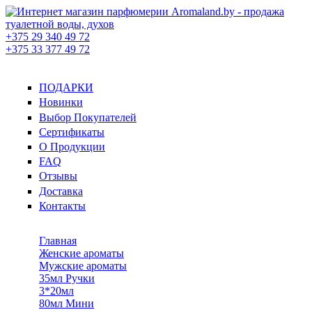
Перейти к основному содержанию
+375 29 340 49 72
+375 33 377 49 72
Интернет
магазин
ПОДАРКИ
Дополнительное меню вверху
Новинки
парфюмерии
Выбор Покупателей
Aromaland.by
Сертификаты
О Продукции
- продажа
FAQ
Отзывы
туалетной
Доставка
Контакты
воды, духов
Главная
Женские ароматы
Главное меню
Мужские ароматы
35мл Ручки
3*20мл
80мл Мини