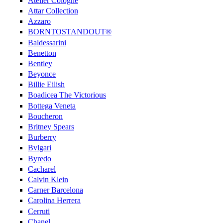
Atelier Cologne
Attar Collection
Azzaro
BORNTOSTANDOUT®
Baldessarini
Benetton
Bentley
Beyonce
Billie Eilish
Boadicea The Victorious
Bottega Veneta
Boucheron
Britney Spears
Burberry
Bvlgari
Byredo
Cacharel
Calvin Klein
Carner Barcelona
Carolina Herrera
Cerruti
Chanel