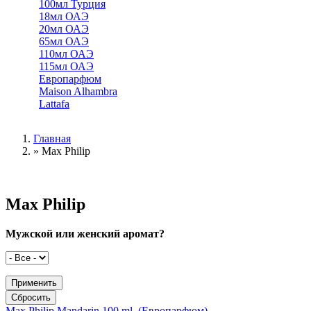
100мл Турция
18мл ОАЭ
20мл ОАЭ
65мл ОАЭ
110мл ОАЭ
115мл ОАЭ
Европарфюм
Maison Alhambra
Lattafa
Главная
»
Max Philip
Вы здесь
Max Philip
Мужской или женский аромат?
Max Philip Mandarin 100 ml. (Европарфюм)