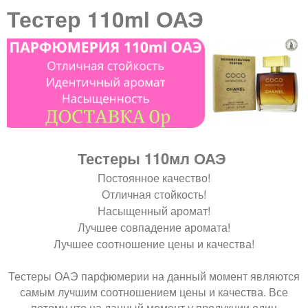
В
Н
т
Тестер 110ml ОАЭ
м
ы
О
е
а
з
л
Е
д
ь
г
М
е
н
Е
а
с
о
Н
з
ь
е
Ю
Тестеры 110мл ОАЭ
м
и
Постоянное качество!
Отличная стойкость!
е
н
Насыщенный аромат!
н
Лучшее совпадение аромата!
п
Лучшее соотношение цены и качества!
ю
в
а
Тестеры ОАЭ парфюмерии на данный момент являются
самым лучшим соотношением цены и качества. Все
в
потому что на данный момент у продукции один