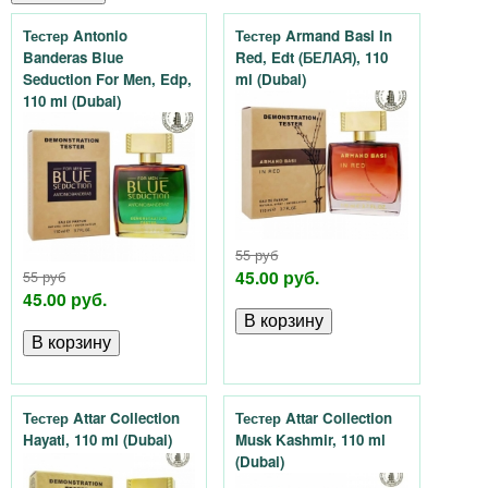
o
Тестер Antonio
Тестер Armand Basi In
Banderas Blue
Red, Edt (БЕЛАЯ), 110
m
Seduction For Men, Edp,
ml (Dubai)
110 ml (Dubai)
a
l
a
55 руб
n
45.00 руб.
55 руб
45.00 руб.
d
.
Тестер Attar Collection
Тестер Attar Collection
b
Hayati, 110 ml (Dubai)
Musk Kashmir, 110 ml
(Dubai)