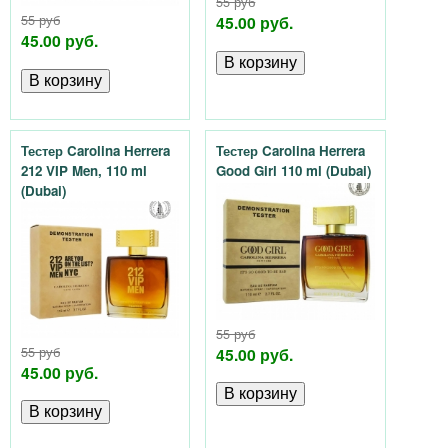
55 руб
у
55 руб
45.00 руб.
45.00 руб.
а
л
Тестер Carolina Herrera
Тестер Carolina Herrera
е
212 VIP Men, 110 ml
Good Girl 110 ml (Dubai)
(Dubai)
т
н
о
55 руб
й
55 руб
45.00 руб.
45.00 руб.
в