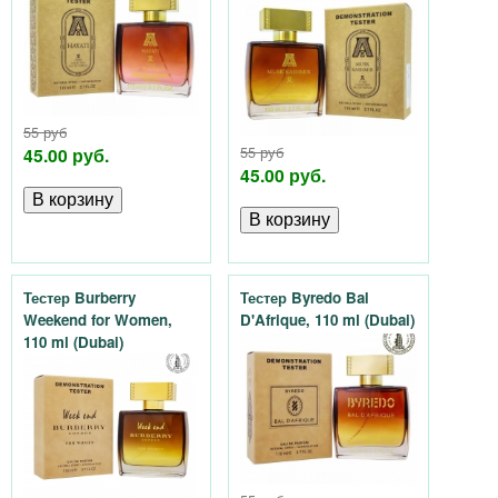
y
-
п
55 руб
р
45.00 руб.
55 руб
45.00 руб.
о
д
Тестер Burberry
Тестер Byredo Bal
а
Weekend for Women,
D'Afrique, 110 ml (Dubai)
110 ml (Dubai)
ж
а
т