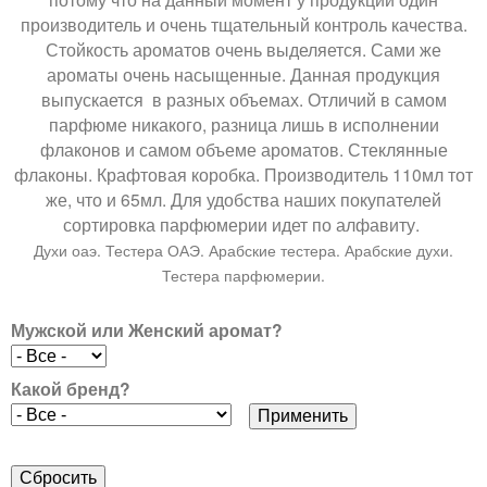
р
е
производитель и очень тщательный контроль качества.
ф
Стойкость ароматов очень выделяется. Сами же
р
ароматы очень насыщенные. Данная продукция
х
ю
выпускается в разных объемах. Отличий в самом
парфюме никакого, разница лишь в исполнении
у
м
флаконов и самом объеме ароматов. Стеклянные
флаконы. Крафтовая коробка. Производитель 110мл тот
е
же, что и 65мл. Для удобства наших покупателей
сортировка парфюмерии идет по алфавиту.
р
Духи оаэ. Тестера ОАЭ. Арабские тестера. Арабские духи.
Тестера парфюмерии.
и
Мужской или Женский аромат?
и
Какой бренд?
A
r