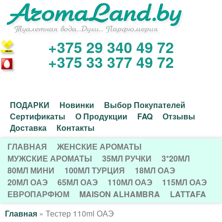
Перейти
к
основному
+375 29 340 49 72
И
содержанию
+375 33 377 49 72
н
т
Д
ПОДАРКИ
Новинки
Выбор Покупателей
е
Сертификаты
О Продукции
FAQ
Отзывы
о
Доставка
Контакты
р
п
ГЛАВНАЯ
ЖЕНСКИЕ АРОМАТЫ
Г
о
МУЖСКИЕ АРОМАТЫ
35МЛ РУЧКИ
3*20МЛ
н
80МЛ МИНИ
100МЛ ТУРЦИЯ
18МЛ ОАЭ
Л
л
20МЛ ОАЭ
65МЛ ОАЭ
110МЛ ОАЭ
115МЛ ОАЭ
е
А
н
ЕВРОПАРФЮМ
MAISON ALHAMBRA
LATTAFA
В
т
и
Главная
»
Тестер 110ml ОАЭ