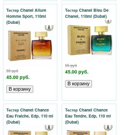
о
Тестер Chanel Allure
Тестер Chanel Bleu De
д
Homme Sport, 110ml
Chanel, 110ml (Dubai)
(Dubai)
ы
,
д
55 руб
у
55 руб
45.00 руб.
45.00 руб.
х
о
в
Тестер Chanel Chance
Тестер Chanel Chance
Eau Fraiche, Edp, 110 ml
Eau Tendre, Edp, 110 ml
(Dubai)
(Dubai)