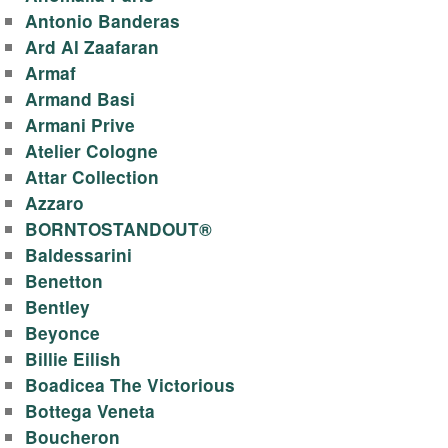
o
Antonio Banderas
Ard Al Zaafaran
m
Armaf
Armand Basi
a
Armani Prive
Atelier Cologne
l
Attar Collection
Azzaro
a
BORNTOSTANDOUT®
n
Baldessarini
Benetton
d
Bentley
Beyonce
.
Billie Eilish
Boadicea The Victorious
b
Bottega Veneta
Boucheron