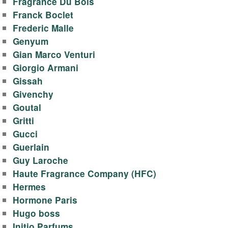
о
Fragrance Du Bois
Franck Boclet
д
Frederic Malle
Genyum
ы
Gian Marco Venturi
,
Giorgio Armani
Gissah
д
Givenchy
Goutal
у
Gritti
Gucci
х
Guerlain
Guy Laroche
о
Haute Fragrance Company (HFC)
в
Hermes
Hormone Paris
Hugo boss
Initio Parfums