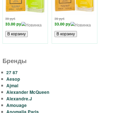
р
е
ф
р
39 руб
39 руб
х
ю
33.00 руб.
33.00 руб.
у
м
е
р
Бренды
и
27 87
Aesop
и
Ajmal
Alexander McQueen
A
Alexandre.J
Amouage
r
Anomalia Paris