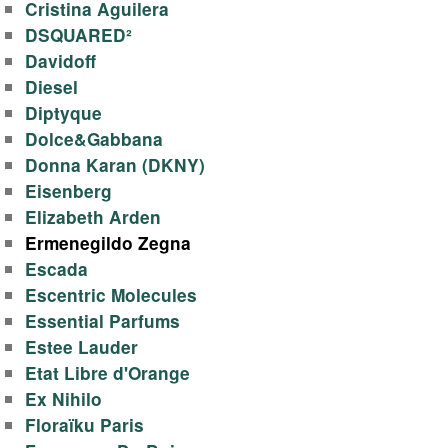
Cristina Aguilera
у
DSQUARED²
Davidoff
а
Diesel
л
Diptyque
Dolce&Gabbana
е
Donna Karan (DKNY)
Eisenberg
т
Elizabeth Arden
Ermenegildo Zegna
н
Escada
Escentric Molecules
о
Essential Parfums
й
Estee Lauder
Etat Libre d'Orange
в
Ex Nihilo
Floraïku Paris