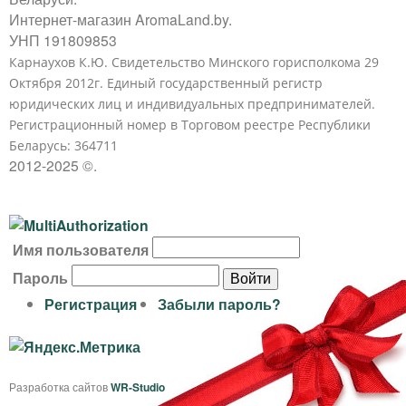
Интернет-магазин AromaLand.by.
УНП 191809853
Карнаухов К.Ю. Свидетельство Минского горисполкома 29
Октября 2012г. Единый государственный регистр
юридических лиц и индивидуальных предпринимателей.
Регистрационный номер в Торговом реестре Республики
Беларусь: 364711
2012-2025 ©.
В
Имя пользователя
х
Пароль
о
Регистрация
Забыли пароль?
д
н
а
Разработка сайтов
WR-Studio