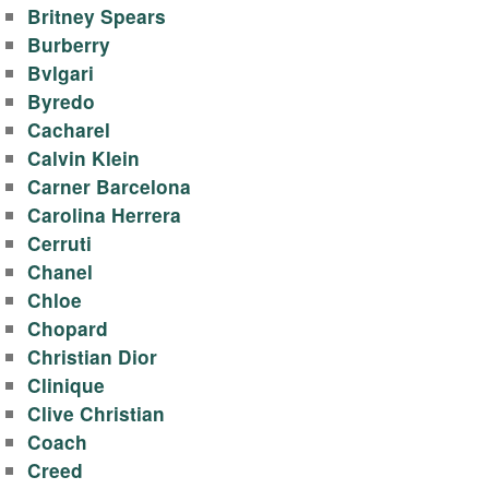
y
Britney Spears
-
Burberry
Bvlgari
п
Byredo
Cacharel
р
Calvin Klein
Carner Barcelona
о
Carolina Herrera
Cerruti
д
Chanel
а
Chloe
Chopard
ж
Christian Dior
Clinique
а
Clive Christian
Coach
т
Creed