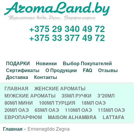
Перейти
к
основному
+375 29 340 49 72
И
содержанию
+375 33 377 49 72
н
т
Д
ПОДАРКИ
Новинки
Выбор Покупателей
е
Сертификаты
О Продукции
FAQ
Отзывы
о
Доставка
Контакты
р
п
ГЛАВНАЯ
ЖЕНСКИЕ АРОМАТЫ
Г
о
МУЖСКИЕ АРОМАТЫ
35МЛ РУЧКИ
3*20МЛ
н
80МЛ МИНИ
100МЛ ТУРЦИЯ
18МЛ ОАЭ
Л
л
20МЛ ОАЭ
65МЛ ОАЭ
110МЛ ОАЭ
115МЛ ОАЭ
е
А
н
ЕВРОПАРФЮМ
MAISON ALHAMBRA
LATTAFA
В
т
и
Главная
»
Ermenegildo Zegna