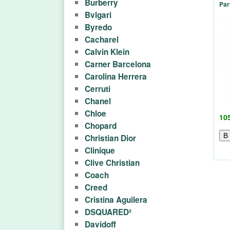
Burberry
ю
Par
Bvlgari
м
Byredo
Cacharel
е
Calvin Klein
Carner Barcelona
р
Carolina Herrera
Cerruti
и
Chanel
и
Chloe
10
Chopard
A
Christian Dior
Clinique
r
Clive Christian
Coach
o
Creed
m
Cristina Aguilera
DSQUARED²
a
Davidoff