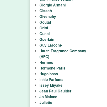
о
Giorgio Armani
д
Gissah
Givenchy
а
Goutal
Gritti
ж
Gucci
а
Guerlain
Guy Laroche
т
Haute Fragrance Company
(HFC)
у
Hermes
Hormone Paris
а
Hugo boss
л
Initio Parfums
Issey Miyake
е
Jean Paul Gaultier
Jo Malone
т
Juliette