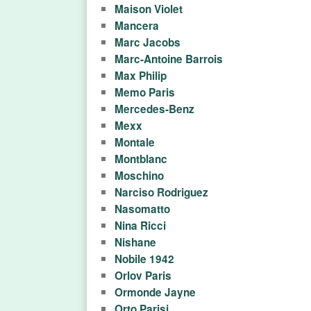
Maison Violet
о
Mancera
Marc Jacobs
в
Marc-Antoine Barrois
Max Philip
Memo Paris
Mercedes-Benz
Mexx
Montale
Montblanc
Moschino
Narciso Rodriguez
Nasomatto
Nina Ricci
Nishane
Nobile 1942
Orlov Paris
Ormonde Jayne
Orto Parisi