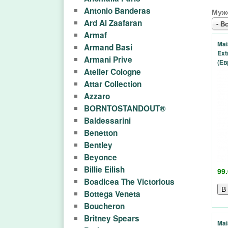
м
М
ь
ь
Antonio Banderas
Муж
а
Ard Al Zaafaran
Е
- Вс
н
Armaf
г
о
Н
Mai
Armand Basi
Ext
е
Armani Prive
Ю
а
(Е
Atelier Cologne
м
з
Attar Collection
е
Azzaro
и
н
BORNTOSTANDOUT®
ю
Baldessarini
н
Benetton
в
Bentley
п
в
Beyonce
е
а
Billie Eilish
99.
Boadicea The Victorious
р
р
Bottega Veneta
х
Boucheron
ф
у
Britney Spears
Mai