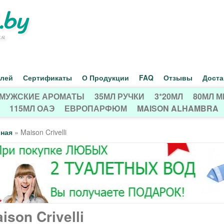
Перейти
к
основному
содержанию
елей
Сертификаты
О Продукции
FAQ
Отзывы
Доста
МУЖСКИЕ АРОМАТЫ
35МЛ РУЧКИ
3*20МЛ
80МЛ 
115МЛ ОАЭ
ЕВРОПАРФЮМ
MAISON ALHAMBRA
вная
»
Maison Crivelli
ison Crivelli