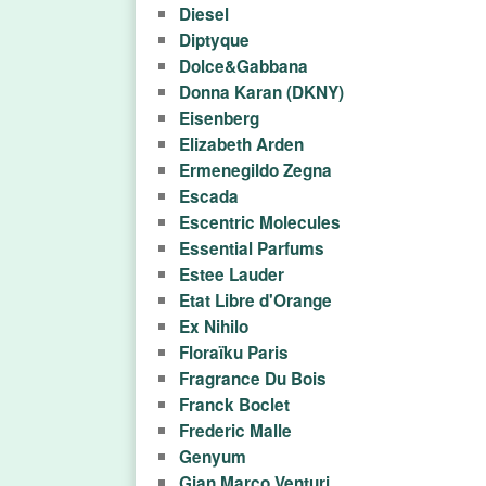
Diesel
l
Diptyque
Dolce&Gabbana
a
Donna Karan (DKNY)
n
Eisenberg
Elizabeth Arden
d
Ermenegildo Zegna
Escada
.
Escentric Molecules
Essential Parfums
b
Estee Lauder
y
Etat Libre d'Orange
Ex Nihilo
-
Floraïku Paris
Fragrance Du Bois
п
Franck Boclet
Frederic Malle
р
Genyum
Gian Marco Venturi