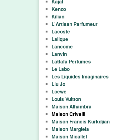
Kajal
н
Kenzo
о
Kilian
L'Artisan Parfumeur
й
Lacoste
Lalique
в
Lancome
Lanvin
о
Lattafa Perfumes
д
Le Labo
Les Liquides Imaginaires
ы
Liu Jo
Loewe
,
Louis Vuitton
Maison Alhambra
д
Maison Crivelli
у
Maison Francis Kurkdjian
Maison Margiela
х
Maison Micallef