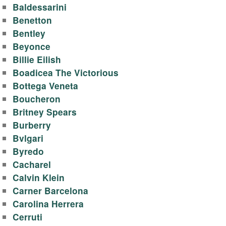
в
Baldessarini
Benetton
Bentley
Beyonce
Billie Eilish
Boadicea The Victorious
Bottega Veneta
Boucheron
Britney Spears
Burberry
Bvlgari
Byredo
Cacharel
Calvin Klein
Carner Barcelona
Carolina Herrera
Cerruti