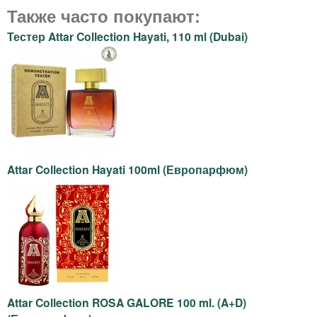
.
b
Также часто покупают:
s
b
Тестер Attar Collection Hayati, 110 ml (Dubai)
y
-
п
р
Attar Collection Hayati 100ml (Европарфюм)
о
д
а
ж
Attar Collection ROSA GALORE 100 ml. (A+D)