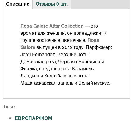
Описание
Отзывы
0 шт.
A
H
(
o
а
r
к
Rosa Galore
Attar Collection
— это
r
т
аромат для женщин, он принадлежит к
o
и
i
группе восточные цветочные.
Rosa
в
Galore
выпущен в 2019 году. Парфюмер:
m
z
н
Jórdi Fernandez. Верхние ноты:
а
o
a
Дамасская роза, Черная смородина и
я
Фиалка; средние ноты: Карамель,
n
в
l
Ландыш и Кедр; базовые ноты:
к
t
Мадагаскарская ваниль и Белый мускус.
л
a
a
а
д
l
n
к
Теги:
T
а
d
ЕВРОПАРФЮМ
)
a