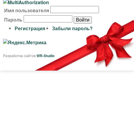
В
Имя пользователя
х
Пароль
о
Регистрация
Забыли пароль?
д
н
а
Разработка сайтов
WR-Studio
с
а
й
т