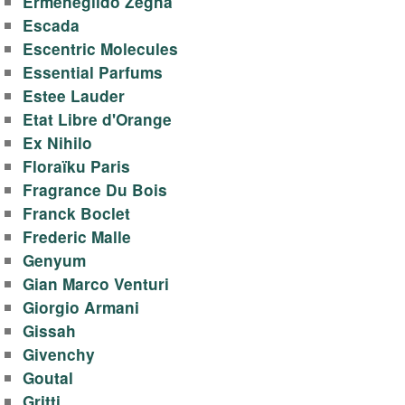
Ermenegildo Zegna
Escada
Escentric Molecules
Essential Parfums
Estee Lauder
Etat Libre d'Orange
Ex Nihilo
Floraïku Paris
Fragrance Du Bois
Franck Boclet
Frederic Malle
Genyum
Gian Marco Venturi
Giorgio Armani
Gissah
Givenchy
Goutal
Gritti