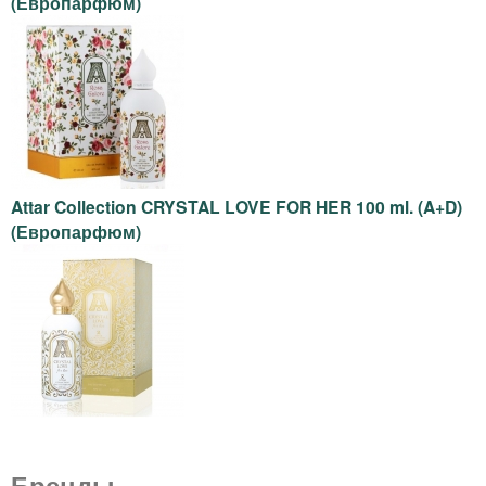
(Европарфюм)
а
т
у
а
Attar Collection CRYSTAL LOVE FOR HER 100 ml. (A+D)
л
(Европарфюм)
е
т
н
о
Бренды