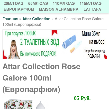
л
20МЛ ОАЭ
65МЛ ОАЭ
110МЛ ОАЭ
115МЛ ОАЭ
е
А
н
ЕВРОПАРФЮМ
MAISON ALHAMBRA
LATTAFA
В
т
и
Главная
»
Attar Collection
»
Attar Collection Rose Galore
В
100ml (Европарфюм)
Н
т
м
ы
О
е
а
з
л
Е
д
ь
г
М
е
н
Е
а
Attar Collection Rose
с
о
Н
з
ь
Galore 100ml
е
Ю
м
и
(Европарфюм)
е
н
85 Руб.
н