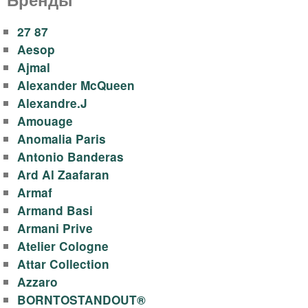
й
в
27 87
Aesop
о
Ajmal
Alexander McQueen
д
Alexandre.J
Amouage
ы
Anomalia Paris
,
Antonio Banderas
Ard Al Zaafaran
д
Armaf
Armand Basi
у
Armani Prive
Atelier Cologne
х
Attar Collection
Azzaro
о
BORNTOSTANDOUT®