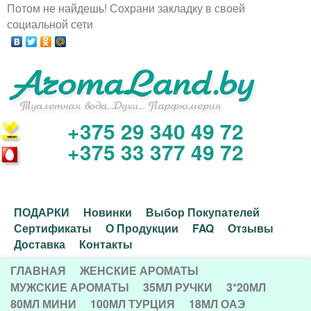
Потом не найдешь! Сохрани закладку в своей
Перейти
социальной сети
к
основному
содержанию
+375 29 340 49 72
И
+375 33 377 49 72
н
т
Д
ПОДАРКИ
Новинки
Выбор Покупателей
е
Сертификаты
О Продукции
FAQ
Отзывы
о
Доставка
Контакты
р
п
ГЛАВНАЯ
ЖЕНСКИЕ АРОМАТЫ
Г
о
МУЖСКИЕ АРОМАТЫ
35МЛ РУЧКИ
3*20МЛ
н
80МЛ МИНИ
100МЛ ТУРЦИЯ
18МЛ ОАЭ
Л