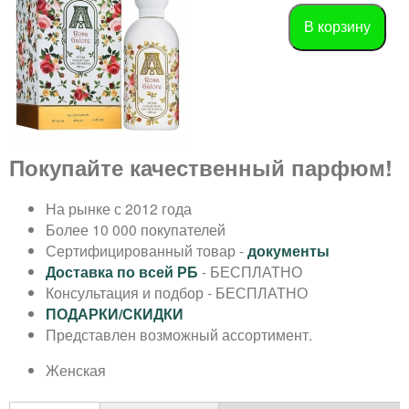
п
ю
в
а
в
р
е
ф
р
Покупайте качественный парфюм!
х
ю
у
На рынке с 2012 года
м
Более 10 000 покупателей
Сертифицированный товар -
документы
е
Доставка по всей РБ
- БЕСПЛАТНО
Консультация и подбор - БЕСПЛАТНО
р
ПОДАРКИ/СКИДКИ
Представлен возможный ассортимент.
и
Женская
и