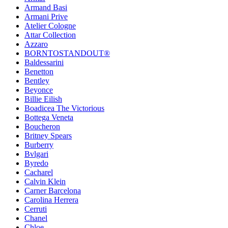
Armand Basi
Armani Prive
Atelier Cologne
Attar Collection
Azzaro
BORNTOSTANDOUT®
Baldessarini
Benetton
Bentley
Beyonce
Billie Eilish
Boadicea The Victorious
Bottega Veneta
Boucheron
Britney Spears
Burberry
Bvlgari
Byredo
Cacharel
Calvin Klein
Carner Barcelona
Carolina Herrera
Cerruti
Chanel
Chloe