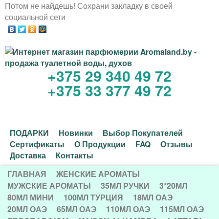
Потом не найдешь! Сохрани закладку в своей
Перейти
социальной сети
к
основному
содержанию
+375 29 340 49 72
И
+375 33 377 49 72
н
т
Д
ПОДАРКИ
Новинки
Выбор Покупателей
е
Сертификаты
О Продукции
FAQ
Отзывы
о
Доставка
Контакты
р
п
ГЛАВНАЯ
ЖЕНСКИЕ АРОМАТЫ
Г
о
МУЖСКИЕ АРОМАТЫ
35МЛ РУЧКИ
3*20МЛ
н
80МЛ МИНИ
100МЛ ТУРЦИЯ
18МЛ ОАЭ
Л
л
20МЛ ОАЭ
65МЛ ОАЭ
110МЛ ОАЭ
115МЛ ОАЭ
е