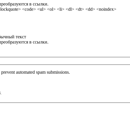
преобразуются в ссылки.
ockquote> <code> <ul> <ol> <li> <dl> <dt> <dd> <noindex>
бычный текст
преобразуются в ссылки.
to prevent automated spam submissions.
4.