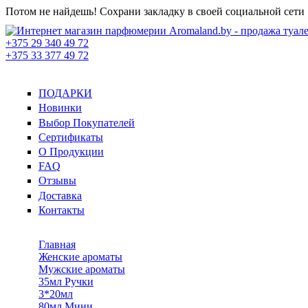
Перейти к основному содержанию
Потом не найдешь! Сохрани закладку в своей социальной сети
+375 29 340 49 72
+375 33 377 49 72
Интернет
магазин
ПОДАРКИ
Дополнительное меню вверху
Новинки
парфюмерии
Выбор Покупателей
Aromaland.by
Сертификаты
О Продукции
- продажа
FAQ
Отзывы
туалетной
Доставка
Контакты
воды, духов
Главная
Женские ароматы
Главное меню
Мужские ароматы
35мл Ручки
3*20мл
80мл Мини