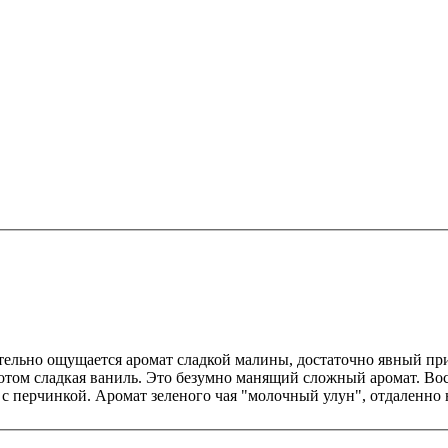
тельно ощущается аромат сладкой малины, достаточно явный при
 потом сладкая ваниль. Это безумно манящий сложный аромат. В
с перчинкой. Аромат зеленого чая "молочный улун", отдаленно н